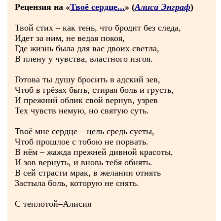
Рецензия на «
Твоё сердце...
» (
Алиса Энграф
)
Твой стих – как тень, что бродит без следа,
Идет за ним, не ведая покоя,
Где жизнь была для вас двоих светла,
В плену у чувства, властного изгоя.
Готова ты душу бросить в адский зев,
Чтоб в грёзах быть, стирая боль и грусть,
И прежний облик свой вернув, узрев
Тех чувств немую, но святую суть.
Твоё мне сердце – цель средь суеты,
Чтоб прошлое с тобою не порвать.
В нём – жажда прежней дивной красоты,
И зов вернуть, и вновь тебя обнять.
В сей страсти мрак, в желании отнять
Застыла боль, которую не снять.
С теплотой–Алисия