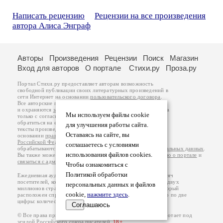
Написать рецензию
Рецензии на все произведения
автора Алиса Энграф
Авторы
Произведения
Рецензии
Поиск
Магазин
Вход для авторов
О портале
Стихи.ру
Проза.ру
Портал Стихи.ру предоставляет авторам возможность
свободной публикации своих литературных произведений в
сети Интернет на основании
пользовательского договора
.
Все авторские права на произведения принадлежат авторам
и охраняются
законом
. Перепечатка произведений возможна
Мы используем файлы cookie
только с согласия его автора, к которому вы можете
обратиться на его авторской странице. Ответственность за
для улучшения работы сайта.
тексты произведений авторы несут самостоятельно на
Оставаясь на сайте, вы
основании
правил публикации
и
законодательства
Российской Федерации
. Данные пользователей
соглашаетесь с условиями
обрабатываются на основании
Политики обработки персональных данных
.
использования файлов cookies.
Вы также можете посмотреть более подробную
информацию о портале
и
связаться с администрацией
.
Чтобы ознакомиться с
Политикой обработки
Ежедневная аудитория портала Стихи.ру – порядка 200 тысяч
посетителей, которые в общей сумме просматривают более двух
персональных данных и файлов
миллионов страниц по данным счетчика посещаемости, который
cookie,
нажмите здесь
.
расположен справа от этого текста. В каждой графе указано по две
цифры: количество просмотров и количество посетителей.
Соглашаюсь
© Все права принадлежат авторам, 2000-2026. Портал работает под
эгидой
Российского союза писателей
.
18+