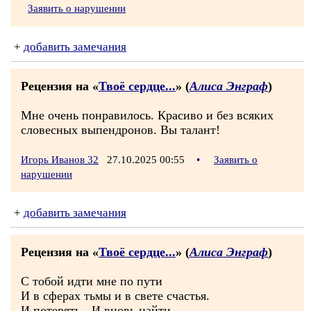
Заявить о нарушении
+
добавить замечания
Рецензия на «
Твоё сердце...
» (
Алиса Энграф
)
Мне очень понравилось. Красиво и без всяких
словесных выпендронов. Вы талант!
Игорь Иванов 32
27.10.2025 00:55
•
Заявить о
нарушении
+
добавить замечания
Рецензия на «
Твоё сердце...
» (
Алиса Энграф
)
С тобой идти мне по пути
И в сферах тьмы и в свете счастья.
И потерять.- И вновь найти.