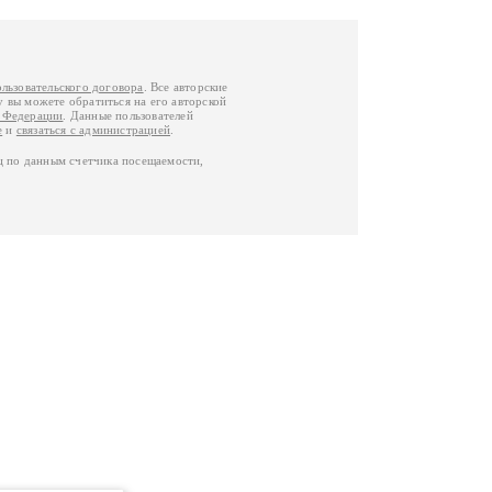
ользовательского договора
. Все авторские
у вы можете обратиться на его авторской
й Федерации
. Данные пользователей
е
и
связаться с администрацией
.
ц по данным счетчика посещаемости,