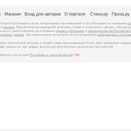
к
Магазин
Вход для авторов
О портале
Стихи.ру
Проза.ру
ободной публикации своих литературных произведений в сети Интернет на основании
п
ся
законом
. Перепечатка произведений возможна только с согласия его автора, к котором
ры несут самостоятельно на основании
правил публикации
и
законодательства Российско
ональных данных
. Вы также можете посмотреть более подробную
информацию о портал
тысяч посетителей, которые в общей сумме просматривают более двух миллионов страни
афе указано по две цифры: количество просмотров и количество посетителей.
работает под эгидой
Российского союза писателей
.
18+