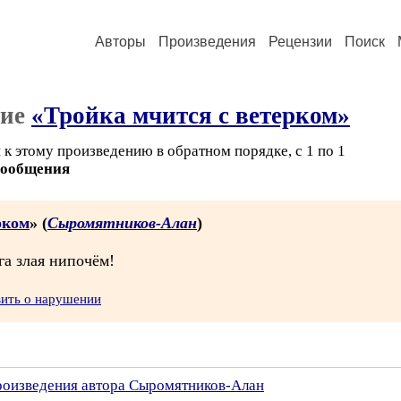
Авторы
Произведения
Рецензии
Поиск
ние
«Тройка мчится с ветерком»
к этому произведению в обратном порядке, с 1 по 1
сообщения
рком
» (
Сыромятников-Алан
)
га злая нипочём!
вить о нарушении
произведения автора Сыромятников-Алан