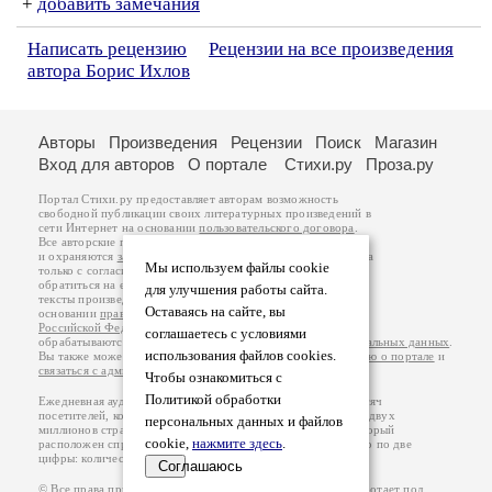
+
добавить замечания
Написать рецензию
Рецензии на все произведения
автора Борис Ихлов
Авторы
Произведения
Рецензии
Поиск
Магазин
Вход для авторов
О портале
Стихи.ру
Проза.ру
Портал Стихи.ру предоставляет авторам возможность
свободной публикации своих литературных произведений в
сети Интернет на основании
пользовательского договора
.
Все авторские права на произведения принадлежат авторам
и охраняются
законом
. Перепечатка произведений возможна
Мы используем файлы cookie
только с согласия его автора, к которому вы можете
обратиться на его авторской странице. Ответственность за
для улучшения работы сайта.
тексты произведений авторы несут самостоятельно на
Оставаясь на сайте, вы
основании
правил публикации
и
законодательства
Российской Федерации
. Данные пользователей
соглашаетесь с условиями
обрабатываются на основании
Политики обработки персональных данных
.
использования файлов cookies.
Вы также можете посмотреть более подробную
информацию о портале
и
связаться с администрацией
.
Чтобы ознакомиться с
Политикой обработки
Ежедневная аудитория портала Стихи.ру – порядка 200 тысяч
посетителей, которые в общей сумме просматривают более двух
персональных данных и файлов
миллионов страниц по данным счетчика посещаемости, который
cookie,
нажмите здесь
.
расположен справа от этого текста. В каждой графе указано по две
цифры: количество просмотров и количество посетителей.
Соглашаюсь
© Все права принадлежат авторам, 2000-2026. Портал работает под