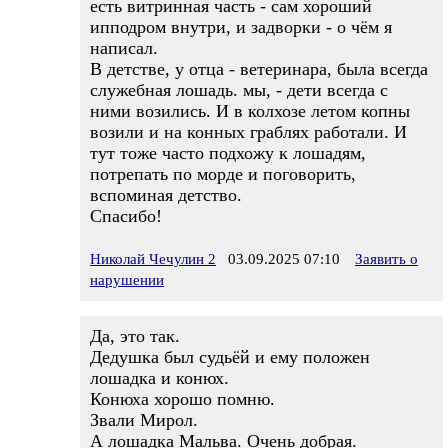
есть витринная часть - сам хороший
ипподром внутри, и задворки - о чём я
написал.
В детстве, у отца - ветеринара, была всегда
служебная лошадь. мы, - дети всегда с
ними возились. И в колхозе летом копны
возили и на конных граблях работали. И
тут тоже часто подхожу к лошадям,
потрепать по морде и поговорить,
вспоминая детство.
Спасибо!
Николай Чечулин 2
03.09.2025 07:10
Заявить о
нарушении
Да, это так.
Дедушка был судьёй и ему положен
лошадка и конюх.
Конюха хорошо помню.
Звали Мирол.
А лошадка Мальва. Очень добрая.