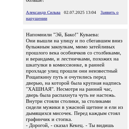
больше!
Александр Сильва
02.07.2025 13:04
Заявить о
нарушении
Напомнили "Эй, Бако!" Куваева:
Они вышли на улицу и по сбегавшим вниз
булыжным закоулкам, мимо затейливых
прошлого века особнячков со столбиками,
и верандами, и лестничками, похожих на
шкатулки в комиссионке, в ранней
прохладе улиц прошли они неизвестный
Рощапкину путь и очутились перед
дверью, на которой была крупная надпись
"ХАШНАЯ". Несмотря на ранний час,
дверь была распахнута чуть не настежь.
Внутри стояли столики, за столиками
сидели мужики в ужасной щетине и ели из
дымящихся мисочек. Перед каждым стоял
графинчик и стопка.
- Дорогой, - сказал Кекец. - Ты видишь