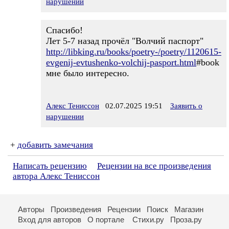
нарушении
Спасибо!
Лет 5-7 назад прочёл "Волчий паспорт"
http://libking.ru/books/poetry-/poetry/1120615-
evgenij-evtushenko-volchij-pasport.html
#book
мне было интересно.
Алекс Тениссон
02.07.2025 19:51
Заявить о
нарушении
+
добавить замечания
Написать рецензию
Рецензии на все произведения
автора Алекс Тениссон
Авторы
Произведения
Рецензии
Поиск
Магазин
Вход для авторов
О портале
Стихи.ру
Проза.ру