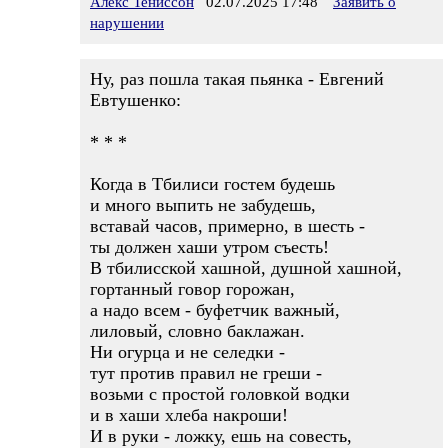
Алекс Тениссон
02.07.2025 17:48
Заявить о
нарушении
Ну, раз пошла такая пьянка - Евгений
Евтушенко:
* * *
Когда в Тбилиси гостем будешь
и много выпить не забудешь,
вставай часов, примерно, в шесть -
ты должен хаши утром съесть!
В тбилисской хашной, душной хашной,
гортанный говор горожан,
а надо всем - буфетчик важный,
лиловый, словно баклажан.
Ни огурца и не селедки -
тут против правил не греши -
возьми с простой головкой водки
и в хаши хлеба накроши!
И в руки - ложку, ешь на совесть,