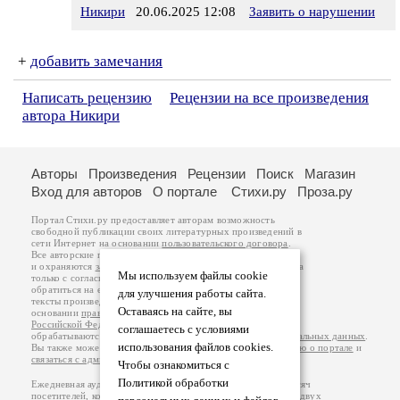
Никири
20.06.2025 12:08
Заявить о нарушении
+
добавить замечания
Написать рецензию
Рецензии на все произведения
автора Никири
Авторы
Произведения
Рецензии
Поиск
Магазин
Вход для авторов
О портале
Стихи.ру
Проза.ру
Портал Стихи.ру предоставляет авторам возможность
свободной публикации своих литературных произведений в
сети Интернет на основании
пользовательского договора
.
Все авторские права на произведения принадлежат авторам
и охраняются
законом
. Перепечатка произведений возможна
Мы используем файлы cookie
только с согласия его автора, к которому вы можете
обратиться на его авторской странице. Ответственность за
для улучшения работы сайта.
тексты произведений авторы несут самостоятельно на
Оставаясь на сайте, вы
основании
правил публикации
и
законодательства
Российской Федерации
. Данные пользователей
соглашаетесь с условиями
обрабатываются на основании
Политики обработки персональных данных
.
использования файлов cookies.
Вы также можете посмотреть более подробную
информацию о портале
и
связаться с администрацией
.
Чтобы ознакомиться с
Политикой обработки
Ежедневная аудитория портала Стихи.ру – порядка 200 тысяч
посетителей, которые в общей сумме просматривают более двух