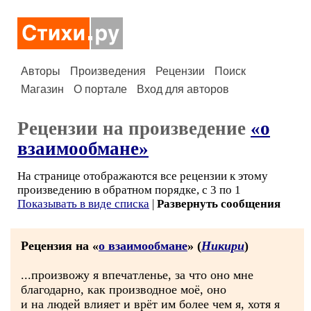
Авторы
Произведения
Рецензии
Поиск
Магазин
О портале
Вход для авторов
Рецензии на произведение
«о
взаимообмане»
На странице отображаются все рецензии к этому
произведению в обратном порядке, с 3 по 1
Показывать в виде списка
|
Развернуть сообщения
Рецензия на «
о взаимообмане
» (
Никири
)
...произвожу я впечатленье, за что оно мне
благодарно, как производное моё, оно
и на людей влияет и врёт им более чем я, хотя я