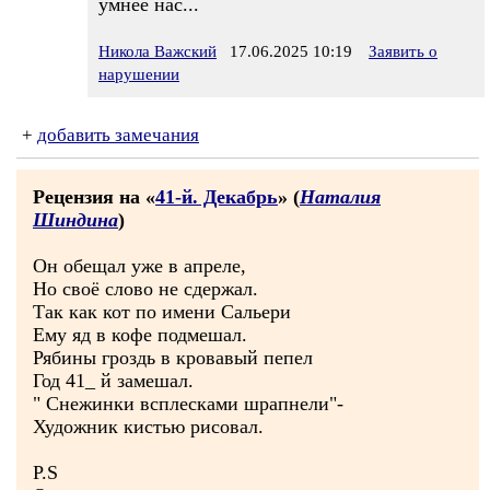
умнее нас...
Никола Важский
17.06.2025 10:19
Заявить о
нарушении
+
добавить замечания
Рецензия на «
41-й. Декабрь
» (
Наталия
Шиндина
)
Он обещал уже в апреле,
Но своё слово не сдержал.
Так как кот по имени Сальери
Ему яд в кофе подмешал.
Рябины гроздь в кровавый пепел
Год 41_ й замешал.
" Снежинки всплесками шрапнели"-
Художник кистью рисовал.
P.S