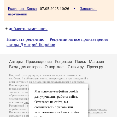
Екатерина Копко
07.05.2025 10:26
•
Заявить о
нарушении
+
добавить замечания
Написать рецензию
Рецензии на все произведения
автора Дмитрий Коробов
Авторы
Произведения
Рецензии
Поиск
Магазин
Вход для авторов
О портале
Стихи.ру
Проза.ру
Портал Стихи.ру предоставляет авторам возможность
свободной публикации своих литературных произведений в
сети Интернет на основании
пользовательского договора
.
Все авторские права на произведения принадлежат авторам
и охраняются
законом
. Перепечатка произведений возможна
Мы используем файлы cookie
только с согласия его автора, к которому вы можете
обратиться на его авторской странице. Ответственность за
для улучшения работы сайта.
тексты произведений авторы несут самостоятельно на
Оставаясь на сайте, вы
основании
правил публикации
и
законодательства
Российской Федерации
. Данные пользователей
соглашаетесь с условиями
обрабатываются на основании
Политики обработки персональных данных
.
использования файлов cookies.
Вы также можете посмотреть более подробную
информацию о портале
и
связаться с администрацией
.