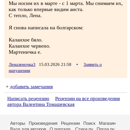
Мы носим их в марте - с 1 марта. Мы снимаем их,
как только впервые видим аиста.
С тепло, Лена.
Я снова написала на болгарском:
Каланхое бяло.
Каланхое червено.
Мартеничка е.
Леналеночка3
15.03.2026 21:58
•
Заявить о
нарушении
+
добавить замечания
Написать рецензию
Рецензии на все произведения
автора Валентина Томашевская
Авторы
Произведения
Рецензии
Поиск
Магазин
Вход для авторов
О портале
Стихи.ру
Проза.ру