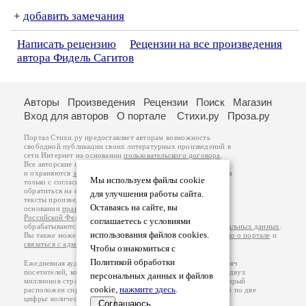
+
добавить замечания
Написать рецензию
Рецензии на все произведения
автора Фидель Сагитов
Авторы
Произведения
Рецензии
Поиск
Магазин
Вход для авторов
О портале
Стихи.ру
Проза.ру
Портал Стихи.ру предоставляет авторам возможность
свободной публикации своих литературных произведений в
сети Интернет на основании
пользовательского договора
.
Все авторские права на произведения принадлежат авторам
и охраняются
законом
. Перепечатка произведений возможна
Мы используем файлы cookie
только с согласия его автора, к которому вы можете
обратиться на его авторской странице. Ответственность за
для улучшения работы сайта.
тексты произведений авторы несут самостоятельно на
Оставаясь на сайте, вы
основании
правил публикации
и
законодательства
Российской Федерации
. Данные пользователей
соглашаетесь с условиями
обрабатываются на основании
Политики обработки персональных данных
.
использования файлов cookies.
Вы также можете посмотреть более подробную
информацию о портале
и
связаться с администрацией
.
Чтобы ознакомиться с
Политикой обработки
Ежедневная аудитория портала Стихи.ру – порядка 200 тысяч
посетителей, которые в общей сумме просматривают более двух
персональных данных и файлов
миллионов страниц по данным счетчика посещаемости, который
cookie,
нажмите здесь
.
расположен справа от этого текста. В каждой графе указано по две
цифры: количество просмотров и количество посетителей.
Соглашаюсь