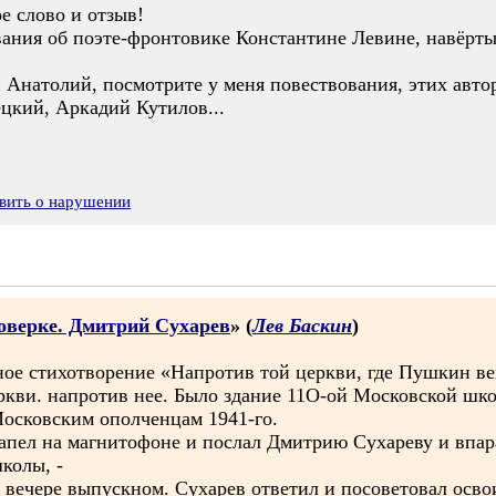
е слово и отзыв!
вания об поэте-фронтовике Константине Левине, навёртыв
 Анатолий, посмотрите у меня повествования, этих авто
цкий, Аркадий Кутилов...
вить о нарушении
оверке. Дмитрий Сухарев
» (
Лев Баскин
)
ьное стихотворение «Напротив той церкви, где Пушкин ве
еркви. напротив нее. Было здание 11О-ой Московской шк
осковским ополченцам 1941-го.
напел на магнитофоне и послал Дмитрию Сухареву и впар
колы, -
ечере выпускном. Сухарев ответил и посоветовал освоит