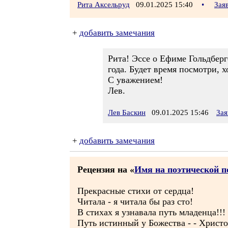
Рита Аксельруд
09.01.2025 15:40
•
Зая
+
добавить замечания
Рита! Эссе о Ефиме Гольдберге
года. Будет время посмотри, 
С уважением!
Лев.
Лев Баскин
09.01.2025 15:46
Зая
+
добавить замечания
Рецензия на «
Имя на поэтической п
Прекрасные стихи от сердца!
Читала - я читала бы раз сто!
В стихах я узнавала путь младенца!!!
Путь истинный у Божества - - Христос