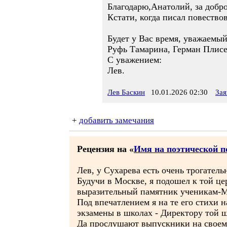
Благодарю,Анатолий, за добро
Кстати, когда писал повество
Будет у Вас время, уважаемый
Руфь Тамарина, Герман Плисе
С уважением:
Лев.
Лев Баскин
10.01.2026 02:30
Зая
+
добавить замечания
Рецензия на «
Имя на поэтической п
Лев, у Сухарева есть очень трогател
Будучи в Москве, я подошел к той ц
выразительный памятник ученикам-М
Под впечатлением я на те его стихи 
экзамены в школах - Директору той ш
Да прослушают выпускники на своем в