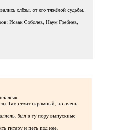
ались слёзы, от его тяжёлой судьбы.
ров: Исаак Соболев, Наум Гребнев,
нчался».
олы.Там стоит скромный, но очень
аллель, был в ту пору выпускные
ь гитару и петь под нее.