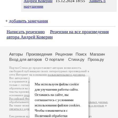
Андрей Коверин
15.12.2024 18:55
Заявить о
нарушении
+
добавить замечания
Написать рецензию
Рецензии на все произведения
автора Андрей Коверин
Авторы
Произведения
Рецензии
Поиск
Магазин
Вход для авторов
О портале
Стихи.ру
Проза.ру
Портал Стихи.ру предоставляет авторам возможность
свободной публикации своих литературных произведений в
сети Интернет на основании
пользовательского договора
.
Все авторские права на произведения принадлежат авторам
и охраняются
законом
. Перепечатка произведений возможна
Мы используем файлы cookie
только с согласия его автора, к которому вы можете
обратиться на его авторской странице. Ответственность за
для улучшения работы сайта.
тексты произведений авторы несут самостоятельно на
Оставаясь на сайте, вы
основании
правил публикации
и
законодательства
Российской Федерации
. Данные пользователей
соглашаетесь с условиями
обрабатываются на основании
Политики обработки персональных данных
.
использования файлов cookies.
Вы также можете посмотреть более подробную
информацию о портале
и
связаться с администрацией
.
Чтобы ознакомиться с
Политикой обработки
Ежедневная аудитория портала Стихи.ру – порядка 200 тысяч