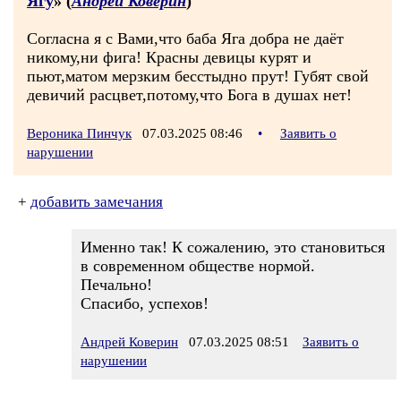
Ягу
» (
Андрей Коверин
)
Согласна я с Вами,что баба Яга добра не даёт
никому,ни фига! Красны девицы курят и
пьют,матом мерзким бесстыдно прут! Губят свой
девичий расцвет,потому,что Бога в душах нет!
Вероника Пинчук
07.03.2025 08:46
•
Заявить о
нарушении
+
добавить замечания
Именно так! К сожалению, это становиться
в современном обществе нормой.
Печально!
Спасибо, успехов!
Андрей Коверин
07.03.2025 08:51
Заявить о
нарушении