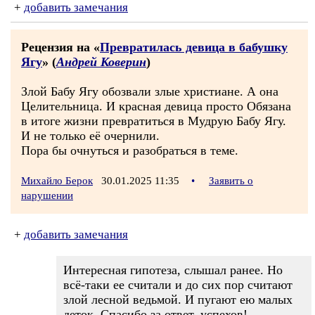
+
добавить замечания
Рецензия на «
Превратилась девица в бабушку
Ягу
» (
Андрей Коверин
)
Злой Бабу Ягу обозвали злые христиане. А она
Целительница. И красная девица просто Обязана
в итоге жизни превратиться в Мудрую Бабу Ягу.
И не только её очернили.
Пора бы очнуться и разобраться в теме.
Михайло Берок
30.01.2025 11:35
•
Заявить о
нарушении
+
добавить замечания
Интересная гипотеза, слышал ранее. Но
всё-таки ее считали и до сих пор считают
злой лесной ведьмой. И пугают ею малых
деток. Спасибо за ответ, успехов!