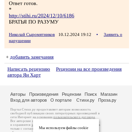
Ответ готов.
*
http://stihi.ru/2024/12/10/6186
БРАТЬЯ ПО РАЗУМУ
Николай Сыромятников
10.12.2024 19:12
•
Заявить о
нарушении
+
добавить замечания
Написать рецензию
Рецензии на все произведения
автора Ян Харт
Авторы
Произведения
Рецензии
Поиск
Магазин
Вход для авторов
О портале
Стихи.ру
Проза.ру
Портал Стихи.ру предоставляет авторам возможность
свободной публикации своих литературных произведений в
сети Интернет на основании
пользовательского договора
.
Все авторские права на произведения принадлежат авторам
и охраняются
законом
. Перепечатка произведений возможна
Мы используем файлы cookie
только с согласия его автора, к которому вы можете