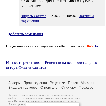
Счастливого дня и счастливого пути! С
уважением,
Фидель Сагитов
12.04.2025 08:04
Заявить о
нарушении
+
добавить замечания
Продолжение списка рецензий на «Который час?»:
16-7
6-
1
Написать рецензию
Рецензии на все произведения
автора Фидель Сагитов
Авторы
Произведения
Рецензии
Поиск
Магазин
Вход для авторов
О портале
Стихи.ру
Проза.ру
Портал Стихи.ру предоставляет авторам возможность
свободной публикации своих литературных произведений в
сети Интернет на основании
пользовательского договора
.
Все авторские права на произведения принадлежат авторам