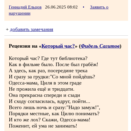
Геннадий Ельцов
26.06.2025 08:02
•
Заявить о
нарушении
+
добавить замечания
Рецензия на «
Который час?
» (
Фидель Сагитов
)
Который час? Где тут библиотека?
Как в фильме было. После был грабёж!
А здесь, как раз, посередине трека
И сразу за грудки:"Со мной пойдёшь?
Одесса-мама, Циля в этом граде
Не прожила ещё и тридцати.
Она прекрасна спереди и сзади
И сходу согласилась, вдруг, пойти...
Всего лишь ночь и сразу:"Надо замуж!",
Порядки местные, как Цилю понимать?
И кто же лох? Скажи, Одесса-мама!
Поженит, ей ума не занимать!