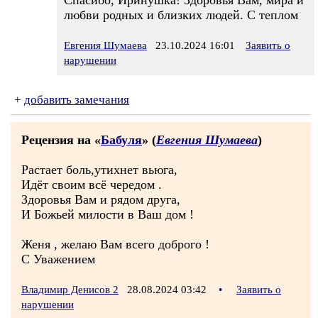
Спасибо, Иринушка! Здоровья Вам, мира и
любви родных и близких людей. С теплом
Евгения Шумаева
23.10.2024 16:01
Заявить о
нарушении
+
добавить замечания
Рецензия на «
Бабуля
» (
Евгения Шумаева
)
Растает боль,утихнет вьюга,
Идёт своим всё чередом .
Здоровья Вам и рядом друга,
И Божьей милости в Ваш дом !
Женя , желаю Вам всего доброго !
С Уважением
Владимир Денисов 2
28.08.2024 03:42
•
Заявить о
нарушении