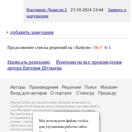
Владимир Денисов 2
23.10.2024 23:44
Заявить о
нарушении
+
добавить замечания
Продолжение списка рецензий на «Бабуля»:
16-7
6-1
Написать рецензию
Рецензии на все произведения
автора Евгения Шумаева
Авторы
Произведения
Рецензии
Поиск
Магазин
Вход для авторов
О портале
Стихи.ру
Проза.ру
Портал Стихи.ру предоставляет авторам возможность
свободной публикации своих литературных произведений в
сети Интернет на основании
пользовательского договора
.
Все авторские права на произведения принадлежат авторам
и охраняются
законом
. Перепечатка произведений возможна
Мы используем файлы cookie
только с согласия его автора, к которому вы можете
обратиться на его авторской странице. Ответственность за
для улучшения работы сайта.
тексты произведений авторы несут самостоятельно на