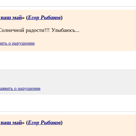
з наш май
» (
Егор Рыбаков
)
Солнечной радости!!! Улыбаюсь...
вить о нарушении
аявить о нарушении
з наш май
» (
Егор Рыбаков
)