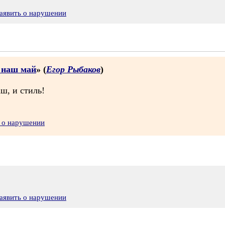
аявить о нарушении
з наш май
» (
Егор Рыбаков
)
ш, и стиль!
 о нарушении
аявить о нарушении