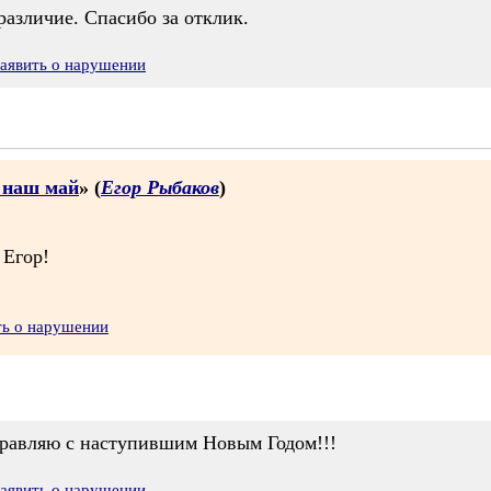
различие. Спасибо за отклик.
аявить о нарушении
з наш май
» (
Егор Рыбаков
)
 Егор!
ть о нарушении
дравляю с наступившим Новым Годом!!!
аявить о нарушении