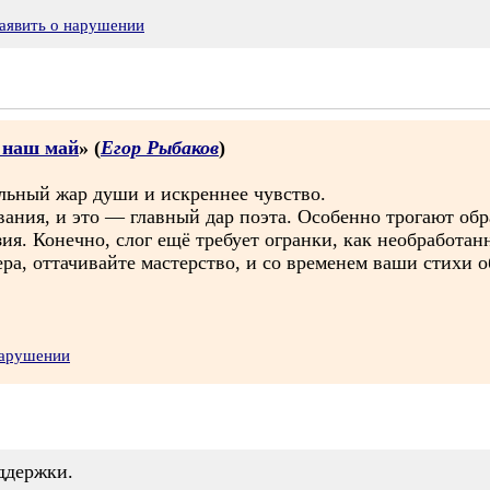
аявить о нарушении
з наш май
» (
Егор Рыбаков
)
ельный жар души и искреннее чувство.
вания, и это — главный дар поэта. Особенно трогают об
ия. Конечно, слог ещё требует огранки, как необработа
ра, оттачивайте мастерство, и со временем ваши стихи об
нарушении
ддержки.