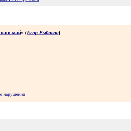
з наш май
» (
Егор Рыбаков
)
 о нарушении