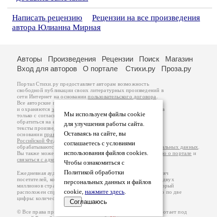
Написать рецензию
Рецензии на все произведения
автора Юлианна Мирная
Авторы
Произведения
Рецензии
Поиск
Магазин
Вход для авторов
О портале
Стихи.ру
Проза.ру
Портал Стихи.ру предоставляет авторам возможность
свободной публикации своих литературных произведений в
сети Интернет на основании
пользовательского договора
.
Все авторские права на произведения принадлежат авторам
и охраняются
законом
. Перепечатка произведений возможна
Мы используем файлы cookie
только с согласия его автора, к которому вы можете
обратиться на его авторской странице. Ответственность за
для улучшения работы сайта.
тексты произведений авторы несут самостоятельно на
Оставаясь на сайте, вы
основании
правил публикации
и
законодательства
Российской Федерации
. Данные пользователей
соглашаетесь с условиями
обрабатываются на основании
Политики обработки персональных данных
.
использования файлов cookies.
Вы также можете посмотреть более подробную
информацию о портале
и
связаться с администрацией
.
Чтобы ознакомиться с
Политикой обработки
Ежедневная аудитория портала Стихи.ру – порядка 200 тысяч
посетителей, которые в общей сумме просматривают более двух
персональных данных и файлов
миллионов страниц по данным счетчика посещаемости, который
cookie,
нажмите здесь
.
расположен справа от этого текста. В каждой графе указано по две
цифры: количество просмотров и количество посетителей.
Соглашаюсь
© Все права принадлежат авторам, 2000-2026. Портал работает под