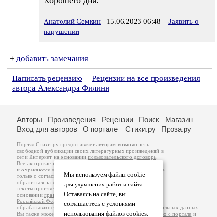
Хорошего дня.
Анатолий Семкин
15.06.2023 06:48
Заявить о
нарушении
+
добавить замечания
Написать рецензию
Рецензии на все произведения
автора Александра Филинн
Авторы
Произведения
Рецензии
Поиск
Магазин
Вход для авторов
О портале
Стихи.ру
Проза.ру
Портал Стихи.ру предоставляет авторам возможность
свободной публикации своих литературных произведений в
сети Интернет на основании
пользовательского договора
.
Все авторские права на произведения принадлежат авторам
и охраняются
законом
. Перепечатка произведений возможна
Мы используем файлы cookie
только с согласия его автора, к которому вы можете
обратиться на его авторской странице. Ответственность за
для улучшения работы сайта.
тексты произведений авторы несут самостоятельно на
Оставаясь на сайте, вы
основании
правил публикации
и
законодательства
Российской Федерации
. Данные пользователей
соглашаетесь с условиями
обрабатываются на основании
Политики обработки персональных данных
.
использования файлов cookies.
Вы также можете посмотреть более подробную
информацию о портале
и