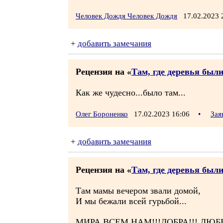
Человек Дождя Человек Дождя
17.02.2023
+
добавить замечания
Рецензия на «
Там, где деревья был
Как же чудесно...было там...
Олег Бороненко
17.02.2023 16:06
•
Зая
+
добавить замечания
Рецензия на «
Там, где деревья был
Там мамы вечером звали домой,
И мы бежали всей гурьбой...
МИРА ВСЕМ НАМ!!!ДОБРА!!! ЛЮБВ