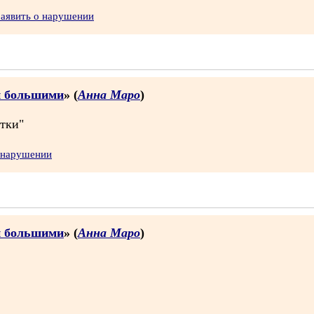
Заявить о нарушении
и большими
» (
Анна Маро
)
ятки"
 нарушении
и большими
» (
Анна Маро
)