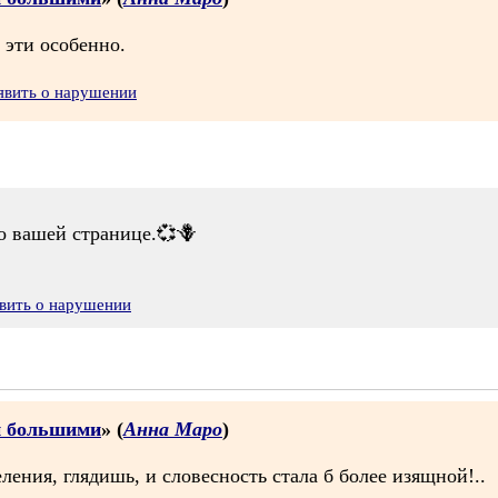
 эти особенно.
явить о нарушении
о вашей странице.💞🪻
вить о нарушении
и большими
» (
Анна Маро
)
ления, глядишь, и словесность стала б более изящной!..