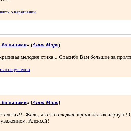
явить о нарушении
и большими
» (
Анна Маро
)
красивая мелодия стиха... Спасибо Вам большое за прият
ть о нарушении
и большими
» (
Анна Маро
)
стальгия!!! Жаль, что это сладкое время нельзя вернуть! 
 уважением, Алексей!