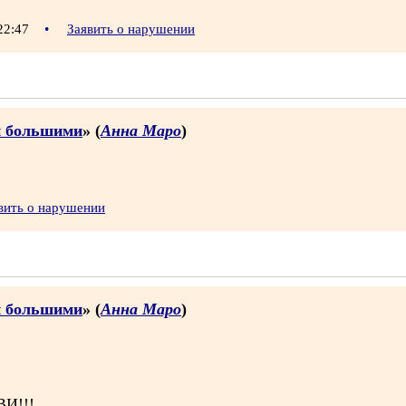
 22:47
•
Заявить о нарушении
и большими
» (
Анна Маро
)
вить о нарушении
и большими
» (
Анна Маро
)
И!!!