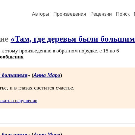
Авторы
Произведения
Рецензии
Поиск
ние
«Там, где деревья были больши
к этому произведению в обратном порядке, с 15 по 6
сообщения
и большими
» (
Анна Маро
)
ье, и в глазах светится счастье.
явить о нарушении
и большими
» (
Анна Маро
)