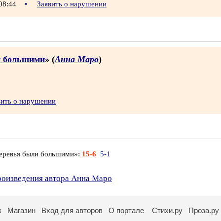
 08:44
•
Заявить о нарушении
и большими
» (
Анна Маро
)
вить о нарушении
деревья были большими»:
15-6
5-1
произведения автора Анна Маро
к
Магазин
Вход для авторов
О портале
Стихи.ру
Проза.ру