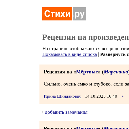
Рецензии на произведе
На странице отображаются все рецензии 
Показывать в виде списка
|
Развернуть 
Рецензия на «
Мёртвые
» (
Марсиаша
Сильно, очень емко и глубоко. если з
Ирина Шинданович
14.10.2025 16:40
•
+
добавить замечания
Рецензия на «
Мёртвые
» (
Марсиаша