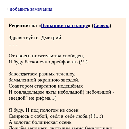
+
добавить замечания
Рецензия на «
Вспышки на солнце
» (
Сечень
)
Здравствуйте, Дмитрий.
.......
От своего писательства свободен,
Я буду бесконечно дрейфовать.(!!!)
Завсегдатаем разных телешоу,
Замыленной экранною звездой,
Соавтором стартапов недешёвых
И совладельцем яхты небольшой("небольшой -
звездой" не рифма...(
Я буду. И под пологом из сосен
Смирюсь с собой, себя в себе любя.(!!!...:)
А золотая болдинская осень
Дождём заплачет, листьями звеня.(аналогично: