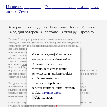
Написать рецензию
Рецензии на все произведения
автора Сечень
Авторы
Произведения
Рецензии
Поиск
Магазин
Вход для авторов
О портале
Стихи.ру
Проза.ру
Портал Стихи.ру предоставляет авторам возможность
свободной публикации своих литературных произведений в
сети Интернет на основании
пользовательского договора
.
Все авторские права на произведения принадлежат авторам
и охраняются
законом
. Перепечатка произведений возможна
Мы используем файлы cookie
только с согласия его автора, к которому вы можете
обратиться на его авторской странице. Ответственность за
для улучшения работы сайта.
тексты произведений авторы несут самостоятельно на
Оставаясь на сайте, вы
основании
правил публикации
и
законодательства
Российской Федерации
. Данные пользователей
соглашаетесь с условиями
обрабатываются на основании
Политики обработки персональных данных
.
использования файлов cookies.
Вы также можете посмотреть более подробную
информацию о портале
и
связаться с администрацией
.
Чтобы ознакомиться с
Политикой обработки
Ежедневная аудитория портала Стихи.ру – порядка 200 тысяч
посетителей, которые в общей сумме просматривают более двух
персональных данных и файлов
миллионов страниц по данным счетчика посещаемости, который
cookie,
нажмите здесь
.
расположен справа от этого текста. В каждой графе указано по две
цифры: количество просмотров и количество посетителей.
Соглашаюсь
© Все права принадлежат авторам, 2000-2026. Портал работает под
эгидой
Российского союза писателей
.
18+