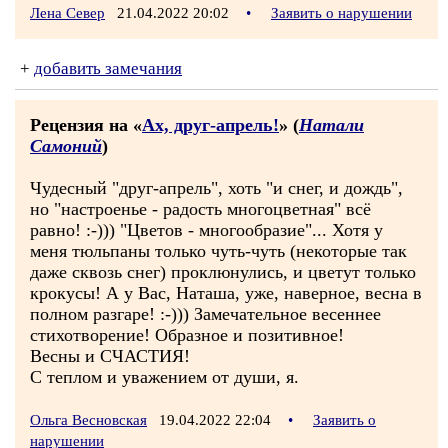
Лена Север
21.04.2022 20:02
•
Заявить о нарушении
+
добавить замечания
Рецензия на «
Ах, друг-апрель!
» (
Натали
Самоний
)
Чудесный "друг-апрель", хоть "и снег, и дождь",
но "настроенье - радость многоцветная" всё
равно! :-))) "Цветов - многообразие"... Хотя у
меня тюльпаны только чуть-чуть (некоторые так
даже сквозь снег) проклюнулись, и цветут только
крокусы! А у Вас, Наташа, уже, наверное, весна в
полном разгаре! :-))) Замечательное весеннее
стихотворение! Образное и позитивное!
Весны и СЧАСТИЯ!
С теплом и уважением от души, я.
Ольга Весновская
19.04.2022 22:04
•
Заявить о
нарушении