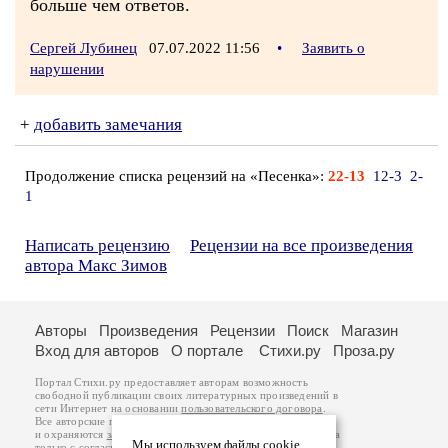
больше чем ответов.
Сергей Лубинец
07.07.2022 11:56
•
Заявить о
нарушении
+
добавить замечания
Продолжение списка рецензий на «Песенка»:
22-13
12-3
2-
1
Написать рецензию
Рецензии на все произведения
автора Макс Зимов
Авторы
Произведения
Рецензии
Поиск
Магазин
Вход для авторов
О портале
Стихи.ру
Проза.ру
Портал Стихи.ру предоставляет авторам возможность
свободной публикации своих литературных произведений в
сети Интернет на основании
пользовательского договора
.
Все авторские права на произведения принадлежат авторам
и охраняются
законом
. Перепечатка произведений возможна
Мы используем файлы cookie
только с согласия его автора, к которому вы можете