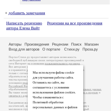
+
добавить замечания
Написать рецензию
Рецензии на все произведения
автора Елена Вайт
Авторы
Произведения
Рецензии
Поиск
Магазин
Вход для авторов
О портале
Стихи.ру
Проза.ру
Портал Стихи.ру предоставляет авторам возможность
свободной публикации своих литературных произведений в
сети Интернет на основании
пользовательского договора
.
Все авторские права на произведения принадлежат авторам
и охраняются
законом
. Перепечатка произведений возможна
Мы используем файлы cookie
только с согласия его автора, к которому вы можете
обратиться на его авторской странице. Ответственность за
для улучшения работы сайта.
тексты произведений авторы несут самостоятельно на
Оставаясь на сайте, вы
основании
правил публикации
и
законодательства
Российской Федерации
. Данные пользователей
соглашаетесь с условиями
обрабатываются на основании
Политики обработки персональных данных
.
использования файлов cookies.
Вы также можете посмотреть более подробную
информацию о портале
и
связаться с администрацией
.
Чтобы ознакомиться с
Политикой обработки
Ежедневная аудитория портала Стихи.ру – порядка 200 тысяч
посетителей, которые в общей сумме просматривают более двух
персональных данных и файлов
миллионов страниц по данным счетчика посещаемости, который