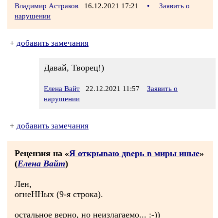
Владимир Астраков
16.12.2021 17:21
•
Заявить о
нарушении
+
добавить замечания
Давай, Творец!)
Елена Вайт
22.12.2021 11:57
Заявить о
нарушении
+
добавить замечания
Рецензия на «
Я открываю дверь в миры иные
»
(
Елена Вайт
)
Лен,
огнеННых (9-я строка).
остальное верно, но неизлагаемо... :-))