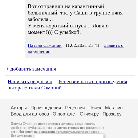
Вот отправили на карантинный
больничный. т.к. у Саши в группе няня
заболела...
У меня короткий отпуск... Ловлю
момент!))) С улыбкой,
Натали Самоний
11.02.2021 21:41
Заявить о
нарушении
+
добавить замечания
Написать рецензию
Рецензии на все произведения
автора Натали Самоний
Авторы
Произведения
Рецензии
Поиск
Магазин
Вход для авторов
О портале
Стихи.ру
Проза.ру
Портал Стихи.ру предоставляет авторам возможность
свободной публикации своих литературных произведений в
сети Интернет на основании
пользовательского договора
.
Все авторские права на произведения принадлежат авторам