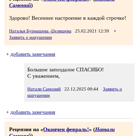
Самоний
)
Здорово! Весеннее настроение в каждой строчке!
Наталья Бурнашева -Целищева
25.02.2021 12:39
•
Заявить о нарушении
+
добавить замечания
Большое запоздалое СПАСИБО!
С уважением,
Натали Самоний
22.12.2025 00:44
Заявить о
нарушении
+
добавить замечания
Рецензия на «
Окончен февраль!
» (
Натали
Самоний
)