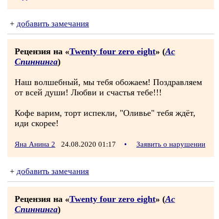
+
добавить замечания
Рецензия на «
Twenty four zero eight
» (
Ас
Спиннинга
)
Наш волшебный, мы тебя обожаем! Поздравляем
от всей души! Любви и счастья тебе!!!
Кофе варим, торт испекли, "Оливье" тебя ждёт,
иди скорее!
Яна Анина 2
24.08.2020 01:17
•
Заявить о нарушении
+
добавить замечания
Рецензия на «
Twenty four zero eight
» (
Ас
Спиннинга
)