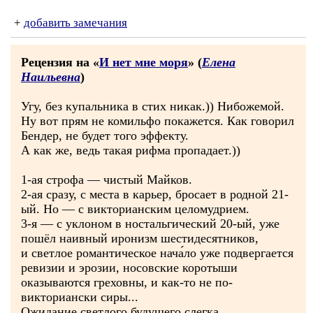
+
добавить замечания
Рецензия на «
И нет мне моря
» (
Елена
Наильевна
)
Угу, без купальника в стих никак.)) Нибожемой.
Ну вот прям не комильфо покажется. Как говорил
Бендер, не будет того эффекту.
А как же, ведь такая рифма пропадает.))
1-ая строфа — чистый Майков.
2-ая сразу, с места в карьер, бросает в родной 21-
ый. Но — с викторианским целомудрием.
3-я — с уклоном в ностальгический 20-ый, уже
пошёл наивный иронизм шестидесятников,
и светлое романтическое нача́ло уже подвергается
ревизии и эрозии, носовские коротыши
оказываются греховны, и как-то не по-
викториански сиры...
Ожидание светлого будущего слегка