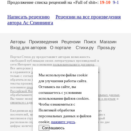
Продолжение списка рецензий на «Full of shit»:
19-10
9-1
Написать рецензию
Рецензии на все произведения
автора Ас Спиннинга
Авторы
Произведения
Рецензии
Поиск
Магазин
Вход для авторов
О портале
Стихи.ру
Проза.ру
Портал Стихи.ру предоставляет авторам возможность
свободной публикации своих литературных произведений в
сети Интернет на основании
пользовательского договора
.
Все авторские права на произведения принадлежат авторам
и охраняются
законом
. Перепечатка произведений возможна
Мы используем файлы cookie
только с согласия его автора, к которому вы можете
обратиться на его авторской странице. Ответственность за
для улучшения работы сайта.
тексты произведений авторы несут самостоятельно на
Оставаясь на сайте, вы
основании
правил публикации
и
законодательства
Российской Федерации
. Данные пользователей
соглашаетесь с условиями
обрабатываются на основании
Политики обработки персональных данных
.
использования файлов cookies.
Вы также можете посмотреть более подробную
информацию о портале
и
связаться с администрацией
.
Чтобы ознакомиться с
Политикой обработки
Ежедневная аудитория портала Стихи.ру – порядка 200 тысяч
посетителей, которые в общей сумме просматривают более двух
персональных данных и файлов
миллионов страниц по данным счетчика посещаемости, который
cookie,
нажмите здесь
.
расположен справа от этого текста. В каждой графе указано по две
цифры: количество просмотров и количество посетителей.
Соглашаюсь