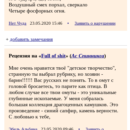
Воздушный смех порхал, сверкало
Четыре фосфорных огня.
Нет Чуда
23.05.2020 15:46
•
Заявить о нарушении
+
добавить замечания
Рецензия на «
Full of shit
» (
Ас Спиннинга
)
Мне очень нравится твоё "детское творчество",
странную ты выбрал рубрику, но хозяин -
барин!!!!!! Вас русских не понять. То в омут с
головой бросаетесь, то парите как птица. В
любом случае все твои омуты - это уникальные
глубинные ископаемые. У меня собралась
большая коллекция драгоценных камушков. Это
произведение - синий сапфир, камень верности.
С любовью к тебе,
Эбель Альбина
23.05.2020 09:46
•
Заявить о