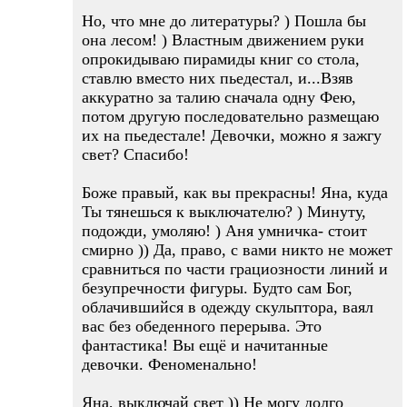
Но, что мне до литературы? ) Пошла бы
она лесом! ) Властным движением руки
опрокидываю пирамиды книг со стола,
ставлю вместо них пьедестал, и...Взяв
аккуратно за талию сначала одну Фею,
потом другую последовательно размещаю
их на пьедестале! Девочки, можно я зажгу
свет? Спасибо!
Боже правый, как вы прекрасны! Яна, куда
Ты тянешься к выключателю? ) Минуту,
подожди, умоляю! ) Аня умничка- стоит
смирно )) Да, право, с вами никто не может
сравниться по части грациозности линий и
безупречности фигуры. Будто сам Бог,
облачившийся в одежду скульптора, ваял
вас без обеденного перерыва. Это
фантастика! Вы ещё и начитанные
девочки. Феноменально!
Яна, выключай свет )) Не могу долго