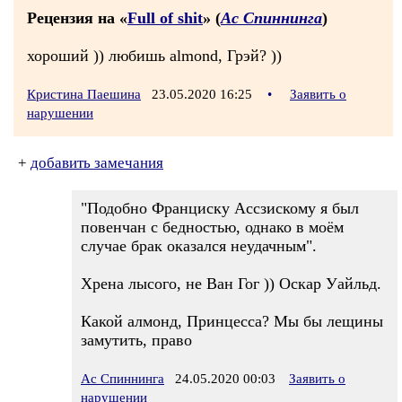
Рецензия на «
Full of shit
» (
Ас Спиннинга
)
хороший )) любишь almond, Грэй? ))
Кристина Паешина
23.05.2020 16:25
•
Заявить о
нарушении
+
добавить замечания
"Подобно Франциску Ассзискому я был
повенчан с бедностью, однако в моём
случае брак оказался неудачным".
Хрена лысого, не Ван Гог )) Оскар Уайльд.
Какой алмонд, Принцесса? Мы бы лещины
замутить, право
Ас Спиннинга
24.05.2020 00:03
Заявить о
нарушении