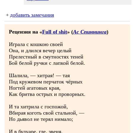
+
добавить замечания
Рецензия на «
Full of shit
» (
Ас Спиннинга
)
Играла с кошкою своей
Она, и длился вечер целый
Прелестный в смутностях теней
Бой белой ручки с лапкой белой.
Шалила, — хитрая! — тая
Под кружевом перчаток чёрных
Ногтей агатовых края,
Как бритва острых и проворных.
И та хитрила с госпожой,
Вбирая коготь свой стальной, —
Но дьявол не терял нимало;
И в будуаре, где, звеня,