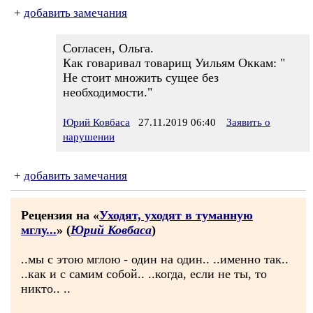
+
добавить замечания
Согласен, Ольга.
Как говаривал товарищ Уильям Оккам: "
Не стоит множить сущее без
необходимости."
Юрий Ковбаса
27.11.2019 06:40
Заявить о
нарушении
+
добавить замечания
Рецензия на «
Уходят, уходят в туманную
мглу...
» (
Юрий Ковбаса
)
..мы с этою мглою - один на один.. ..именно так..
..как и с самим собой.. ..когда, если не ты, то
никто.. ..