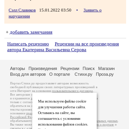
Сэлл Славиков
15.01.2022 03:50
•
Заявить о
нарушении
+
добавить замечания
Написать рецензию
Рецензии на все произведения
автора Екатерина Васильевна Серова
Авторы
Произведения
Рецензии
Поиск
Магазин
Вход для авторов
О портале
Стихи.ру
Проза.ру
Портал Стихи.ру предоставляет авторам возможность
свободной публикации своих литературных произведений в
сети Интернет на основании
пользовательского договора
.
Все авторские права на произведения принадлежат авторам
и охраняются
законом
. Перепечатка произведений возможна
Мы используем файлы cookie
только с согласия его автора, к которому вы можете
обратиться на его авторской странице. Ответственность за
для улучшения работы сайта.
тексты произведений авторы несут самостоятельно на
Оставаясь на сайте, вы
основании
правил публикации
и
законодательства
Российской Федерации
. Данные пользователей
соглашаетесь с условиями
обрабатываются на основании
Политики обработки персональных данных
.
использования файлов cookies.
Вы также можете посмотреть более подробную
информацию о портале
и
связаться с администрацией
.