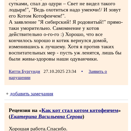
сутками, спал до одури – Свет не видел такого
лодыря!", "Ведь охотиться надо умеючи!/ И зовут
его Котом Котофеичем!".
А заявление "Я сибирский! Я родовитый!" прямо-
таки уморительно. Самомнение у котов
действительно о-го-го :) Хорошо, что все
кончилось хорошо и котик вернулся домой,
изменившись к лучшему. Хотя я против таких
воспитательных мер - пусть уж ленятся, лишь бы
были живы-здоровы наши одуванчики.
Китти Бургунди
27.10.2025 23:34
•
Заявить о
нарушении
+
добавить замечания
Рецензия на «
Как кот стал котом котофеичем
»
(
Екатерина Васильевна Серова
)
Хорошая работа.Спасибо.