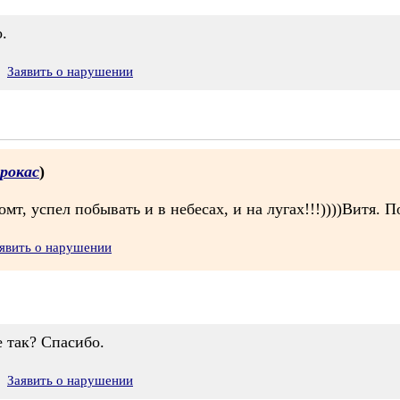
.
Заявить о нарушении
рокас
)
т, успел побывать и в небесах, и на лугах!!!))))Витя. По
явить о нарушении
е так? Спасибо.
Заявить о нарушении