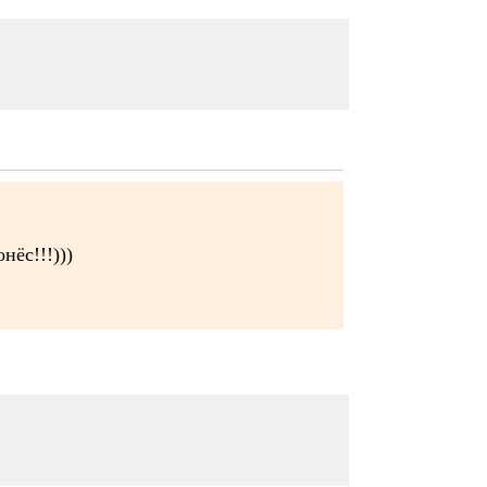
нёс!!!)))