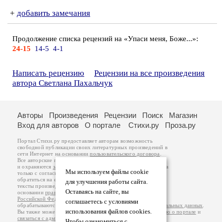
+
добавить замечания
Продолжение списка рецензий на «Упаси меня, Боже...»:
24-15
14-5
4-1
Написать рецензию
Рецензии на все произведения
автора Светлана Пахальчук
Авторы
Произведения
Рецензии
Поиск
Магазин
Вход для авторов
О портале
Стихи.ру
Проза.ру
Портал Стихи.ру предоставляет авторам возможность
свободной публикации своих литературных произведений в
сети Интернет на основании
пользовательского договора
.
Все авторские права на произведения принадлежат авторам
и охраняются
законом
. Перепечатка произведений возможна
Мы используем файлы cookie
только с согласия его автора, к которому вы можете
обратиться на его авторской странице. Ответственность за
для улучшения работы сайта.
тексты произведений авторы несут самостоятельно на
Оставаясь на сайте, вы
основании
правил публикации
и
законодательства
Российской Федерации
. Данные пользователей
соглашаетесь с условиями
обрабатываются на основании
Политики обработки персональных данных
.
использования файлов cookies.
Вы также можете посмотреть более подробную
информацию о портале
и
связаться с администрацией
.
Чтобы ознакомиться с