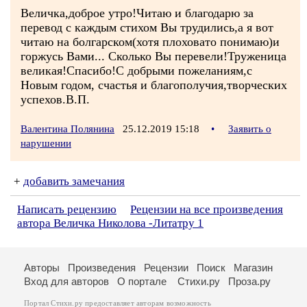
Величка,доброе утро!Читаю и благодарю за
перевод с каждым стихом Вы трудились,а я вот
читаю на болгарском(хотя плоховато понимаю)и
горжусь Вами... Сколько Вы перевели!Труженица
великая!Спасибо!С добрыми пожеланиям,с
Новым годом, счастья и благополучия,творческих
успехов.В.П.
Валентина Полянина
25.12.2019 15:18
•
Заявить о
нарушении
+
добавить замечания
Написать рецензию
Рецензии на все произведения
автора Величка Николова -Литатру 1
Авторы
Произведения
Рецензии
Поиск
Магазин
Вход для авторов
О портале
Стихи.ру
Проза.ру
Портал Стихи.ру предоставляет авторам возможность