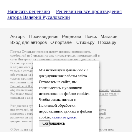
Написать рецензию
Рецензии на все произведения
автора Валерий Русаловский
Авторы
Произведения
Рецензии
Поиск
Магазин
Вход для авторов
О портале
Стихи.ру
Проза.ру
Портал Стихи.ру предоставляет авторам возможность
свободной публикации своих литературных произведений в
сети Интернет на основании
пользовательского договора
.
Все авторские права на произведения принадлежат авторам
и охраняются
законом
. Перепечатка произведений возможна
Мы используем файлы cookie
только с согласия его автора, к которому вы можете
обратиться на его авторской странице. Ответственность за
для улучшения работы сайта.
тексты произведений авторы несут самостоятельно на
Оставаясь на сайте, вы
основании
правил публикации
и
законодательства
Российской Федерации
. Данные пользователей
соглашаетесь с условиями
обрабатываются на основании
Политики обработки персональных данных
.
использования файлов cookies.
Вы также можете посмотреть более подробную
информацию о портале
и
связаться с администрацией
.
Чтобы ознакомиться с
Политикой обработки
Ежедневная аудитория портала Стихи.ру – порядка 200 тысяч
посетителей, которые в общей сумме просматривают более двух
персональных данных и файлов
миллионов страниц по данным счетчика посещаемости, который
cookie,
нажмите здесь
.
расположен справа от этого текста. В каждой графе указано по две
цифры: количество просмотров и количество посетителей.
Соглашаюсь
© Все права принадлежат авторам, 2000-2026. Портал работает под