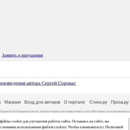
Заявить о нарушении
роизведения автора Сергей Сорокас
к
Магазин
Вход для авторов
О портале
Стихи.ру
Проза.ру
ободной публикации своих литературных произведений в сети Интернет на основании
п
ся
законом
. Перепечатка произведений возможна только с согласия его автора, к котором
ры несут самостоятельно на основании
правил публикации
и
законодательства Российско
айлы cookie для улучшения работы сайта. Оставаясь на сайте, вы
ональных данных
. Вы также можете посмотреть более подробную
информацию о портал
условиями использования файлов cookies. Чтобы ознакомиться с Политикой