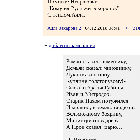
Помните Некрасова:
"Кому на Руси жить хорошо."
С теплом.Алла.
Алла Захарова 2
04.12.2018 08:41
•
За
+
добавить замечания
Роман сказал: помещику,
Демьян сказал: чиновнику,
Лука сказал: попу.
Купчине толстопузому!-
Сказали братья Губины,
Иван и Митродор.
Старик Пахом потужился
И молвил, в землю глядючи:
Вельможному боярину,
Министру государеву.
А Пров сказал: царю…