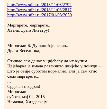
http://www.stihi.ru/2018/11/06/2792
http://www.stihi.ru/2018/11/06/2817
http://www.stihi.ru/2017/01/03/2059
Маргарете, маргарете...
Хвала, драга Литатру!
-
Мирослав Б. Душанић је рекао...
Драга Веселинка,
Отишао сам данас у цвјећару да их купим.
Цвјећарка је имала различито цвијеће у понуди –
што је овдје суботом нормално, али ја сам хтио
само маргарете...
...
Срдачан поздрав!
Мирослав
субота, мај 02, 2015
Немачка, Хилдесхајм