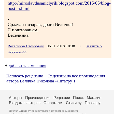
http://miroslavdusaniclyrik.blogspot.com/2015/05/blog-
post_5.html
-
Срдачан поздрав, драга Величка!
С поштовањем,
Веселинка
Веселинка Стойкович
06.11.2018 10:38
•
Заявить о
нарушении
+
добавить замечания
Написать рецензию
Рецензии на все произведения
автора Величка Николова -Литатру 1
Авторы
Произведения
Рецензии
Поиск
Магазин
Вход для авторов
О портале
Стихи.ру
Проза.ру
Портал Стихи.ру предоставляет авторам возможность