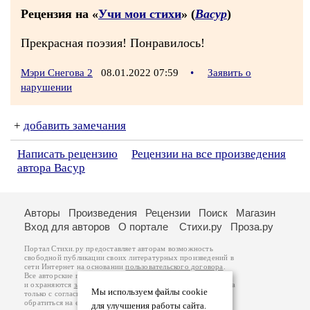
Рецензия на «
Учи мои стихи
» (
Васур
)
Прекрасная поэзия! Понравилось!
Мэри Снегова 2
08.01.2022 07:59
•
Заявить о
нарушении
+
добавить замечания
Написать рецензию
Рецензии на все произведения
автора Васур
Авторы
Произведения
Рецензии
Поиск
Магазин
Вход для авторов
О портале
Стихи.ру
Проза.ру
Портал Стихи.ру предоставляет авторам возможность
свободной публикации своих литературных произведений в
сети Интернет на основании
пользовательского договора
.
Все авторские права на произведения принадлежат авторам
и охраняются
законом
. Перепечатка произведений возможна
Мы используем файлы cookie
только с согласия его автора, к которому вы можете
обратиться на его авторской странице. Ответственность за
для улучшения работы сайта.