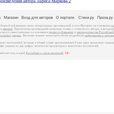
роизведения автора Лариса Маркова 2
к
Магазин
Вход для авторов
О портале
Стихи.ру
Проза.ру
ободной публикации своих литературных произведений в сети Интернет на основании
п
ся
законом
. Перепечатка произведений возможна только с согласия его автора, к котором
ры несут самостоятельно на основании
правил публикации
и
законодательства Российско
ональных данных
. Вы также можете посмотреть более подробную
информацию о портал
тысяч посетителей, которые в общей сумме просматривают более двух миллионов страни
афе указано по две цифры: количество просмотров и количество посетителей.
работает под эгидой
Российского союза писателей
.
18+