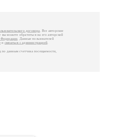
ользовательского договора
. Все авторские
у вы можете обратиться на его авторской
й Федерации
. Данные пользователей
е
и
связаться с администрацией
.
ц по данным счетчика посещаемости,