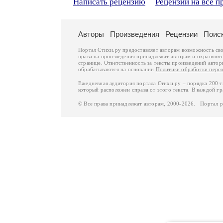
Написать рецензию
Рецензии на все п
Авторы
Произведения
Рецензии
Поис
Портал Стихи.ру предоставляет авторам возможность св
права на произведения принадлежат авторам и охраняют
странице. Ответственность за тексты произведений авто
обрабатываются на основании
Политики обработки перс
Ежедневная аудитория портала Стихи.ру – порядка 200 
который расположен справа от этого текста. В каждой гр
© Все права принадлежат авторам, 2000-2026. Портал 