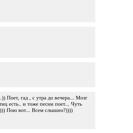
)) Поет, гад , с утра до вечера... Мозг
тиц есть.. и тоже песни поет... Чуть
))) Пою вот... Всем слышно?))))