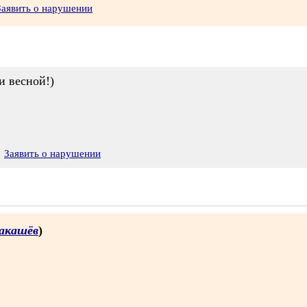
Заявить о нарушении
и весной!)
Заявить о нарушении
акашёв
)