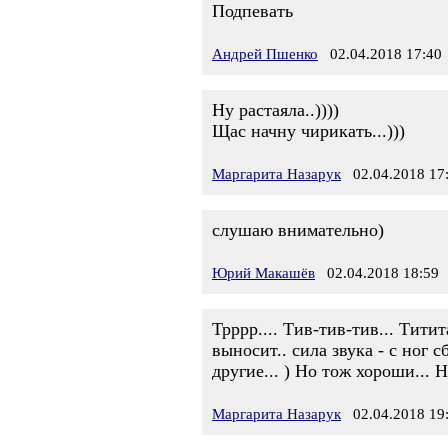
Подпевать
Андрей Пшенко
02.04.2018 17:40
Ну растаяла..))))
Щас начну чирикать...)))
Маргарита Назарук
02.04.2018 17
слушаю внимательно)
Юрий Макашёв
02.04.2018 18:59
Трррр.... Тив-тив-тив... Титита
выносит.. сила звука - с ног с
другие... ) Но тож хороши... 
Маргарита Назарук
02.04.2018 19