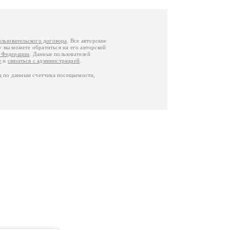
ользовательского договора
. Все авторские
у вы можете обратиться на его авторской
й Федерации
. Данные пользователей
е
и
связаться с администрацией
.
ц по данным счетчика посещаемости,