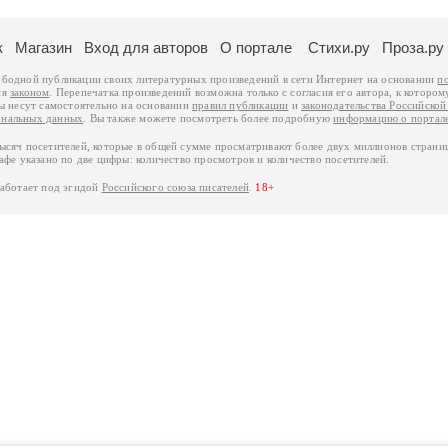
к
Магазин
Вход для авторов
О портале
Стихи.ру
Проза.ру
ободной публикации своих литературных произведений в сети Интернет на основании
п
ся
законом
. Перепечатка произведений возможна только с согласия его автора, к котором
ры несут самостоятельно на основании
правил публикации
и
законодательства Российско
ональных данных
. Вы также можете посмотреть более подробную
информацию о портал
тысяч посетителей, которые в общей сумме просматривают более двух миллионов страни
афе указано по две цифры: количество просмотров и количество посетителей.
работает под эгидой
Российского союза писателей
.
18+