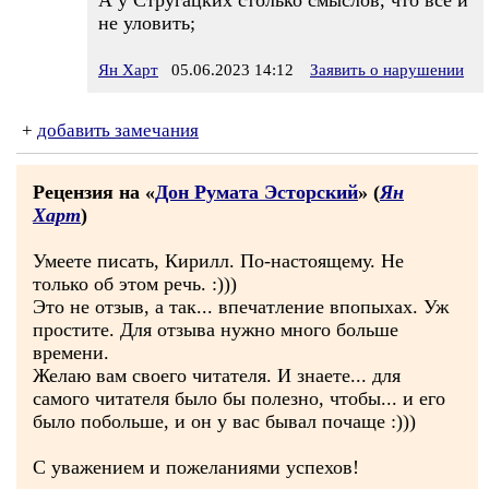
А у Стругацких столько смыслов, что все и
не уловить;
Ян Харт
05.06.2023 14:12
Заявить о нарушении
+
добавить замечания
Рецензия на «
Дон Румата Эсторский
» (
Ян
Харт
)
Умеете писать, Кирилл. По-настоящему. Не
только об этом речь. :)))
Это не отзыв, а так... впечатление впопыхах. Уж
простите. Для отзыва нужно много больше
времени.
Желаю вам своего читателя. И знаете... для
самого читателя было бы полезно, чтобы... и его
было побольше, и он у вас бывал почаще :)))
С уважением и пожеланиями успехов!