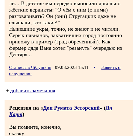
ли... В детстве мы нередко выносили довольно
жёсткие вердикты: "О чём с ним (с ними)
разговаривать? Он (они) Стругацких даже не
слышали, кто такие!"
Нынешние укры, точно, не знают и не читали.
Серых павианов, захвативших город постоянно
привожу в пример (Град обречённый). Как
фермер дядя Ваня хотел "резануть" очередью из
Дегтяря...
Станислав Чёлушкин
09.08.2023 15:11
•
Заявить о
нарушении
+
добавить замечания
Рецензия на «
Дон Румата Эсторский
» (
Ян
Харт
)
Вы помните, конечно,
сказку