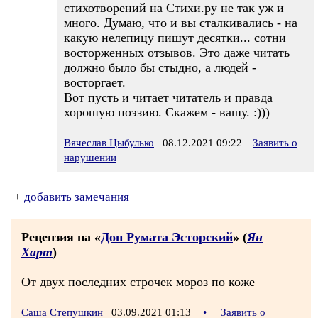
стихотворений на Стихи.ру не так уж и
много. Думаю, что и вы сталкивались - на
какую нелепицу пишут десятки... сотни
восторженных отзывов. Это даже читать
должно было бы стыдно, а людей -
восторгает.
Вот пусть и читает читатель и правда
хорошую поэзию. Скажем - вашу. :)))
Вячеслав Цыбулько
08.12.2021 09:22
Заявить о
нарушении
+
добавить замечания
Рецензия на «
Дон Румата Эсторский
» (
Ян
Харт
)
От двух последних строчек мороз по коже
Саша Степушкин
03.09.2021 01:13
•
Заявить о