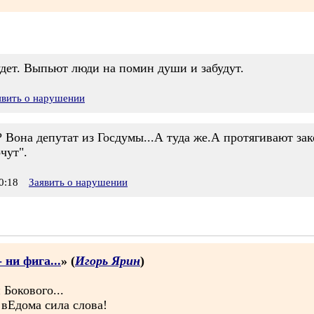
будет. Выпьют люди на помин души и забудут.
явить о нарушении
? Вона депутат из Госдумы...А туда же.А протягивают за
чут".
0:18
Заявить о нарушении
 ни фига...
» (
Игорь Ярин
)
 Бокового...
 вЕдома сила слова!