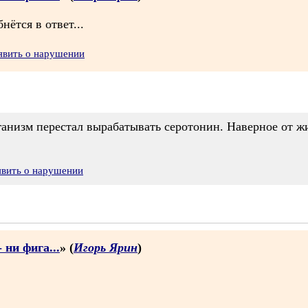
ётся в ответ...
явить о нарушении
ганизм перестал вырабатывать серотонин. Наверное от ж
явить о нарушении
 ни фига...
» (
Игорь Ярин
)