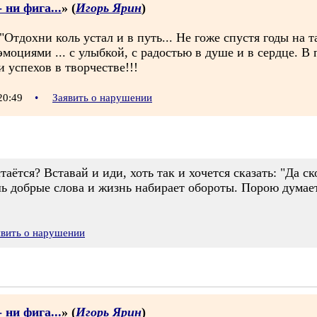
 ни фига...
» (
Игорь Ярин
)
 "Отдохни коль устал и в путь... Не гоже спустя годы на т
эмоциями ... с улыбкой, с радостью в душе и в сердце. В п
 успехов в творчестве!!!
 20:49
•
Заявить о нарушении
таётся? Вставай и иди, хоть так и хочется сказать: "Да 
 добрые слова и жизнь набирает обороты. Порою думаетс
явить о нарушении
 ни фига...
» (
Игорь Ярин
)