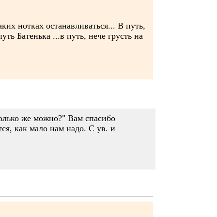
аких нотках останавливаться... В путь,
уть Батенька ...в путь, нече грусть на
сколько же можно?" Вам спасибо
я, как мало нам надо. С ув. и