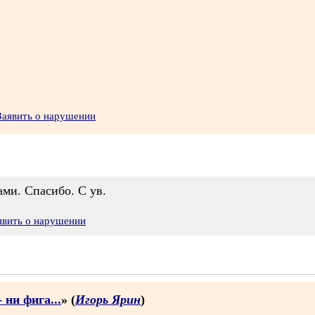
Заявить о нарушении
ами. Спасибо. С ув.
явить о нарушении
 ни фига...
» (
Игорь Ярин
)