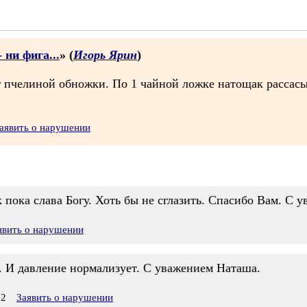
 ни фига...
» (
Игорь Ярин
)
г пчелиной обножки. По 1 чайной ложке натощак рассасыва
аявить о нарушении
к пока слава Богу. Хоть бы не сглазить. Спасибо Вам. С у
явить о нарушении
 И давление нормализует. С уважением Наташа.
02
Заявить о нарушении