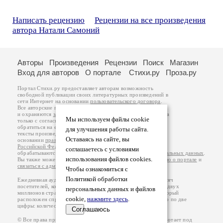
Написать рецензию
Рецензии на все произведения
автора Натали Самоний
Авторы
Произведения
Рецензии
Поиск
Магазин
Вход для авторов
О портале
Стихи.ру
Проза.ру
Портал Стихи.ру предоставляет авторам возможность
свободной публикации своих литературных произведений в
сети Интернет на основании
пользовательского договора
.
Все авторские права на произведения принадлежат авторам
и охраняются
законом
. Перепечатка произведений возможна
Мы используем файлы cookie
только с согласия его автора, к которому вы можете
обратиться на его авторской странице. Ответственность за
для улучшения работы сайта.
тексты произведений авторы несут самостоятельно на
Оставаясь на сайте, вы
основании
правил публикации
и
законодательства
Российской Федерации
. Данные пользователей
соглашаетесь с условиями
обрабатываются на основании
Политики обработки персональных данных
.
использования файлов cookies.
Вы также можете посмотреть более подробную
информацию о портале
и
связаться с администрацией
.
Чтобы ознакомиться с
Политикой обработки
Ежедневная аудитория портала Стихи.ру – порядка 200 тысяч
посетителей, которые в общей сумме просматривают более двух
персональных данных и файлов
миллионов страниц по данным счетчика посещаемости, который
cookie,
нажмите здесь
.
расположен справа от этого текста. В каждой графе указано по две
цифры: количество просмотров и количество посетителей.
Соглашаюсь
© Все права принадлежат авторам, 2000-2026. Портал работает под