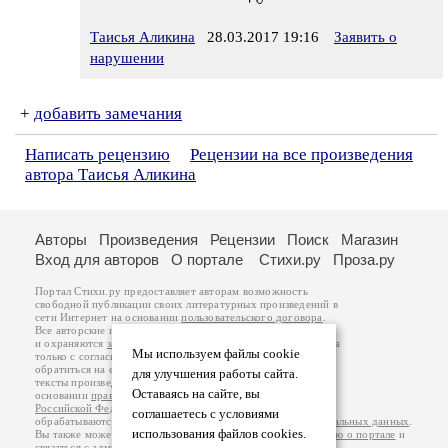
Таисья Аликина
28.03.2017 19:16
Заявить о
нарушении
+
добавить замечания
Написать рецензию
Рецензии на все произведения
автора Таисья Аликина
Авторы
Произведения
Рецензии
Поиск
Магазин
Вход для авторов
О портале
Стихи.ру
Проза.ру
Портал Стихи.ру предоставляет авторам возможность
свободной публикации своих литературных произведений в
сети Интернет на основании
пользовательского договора
.
Все авторские права на произведения принадлежат авторам
и охраняются
законом
. Перепечатка произведений возможна
Мы используем файлы cookie
только с согласия его автора, к которому вы можете
обратиться на его авторской странице. Ответственность за
для улучшения работы сайта.
тексты произведений авторы несут самостоятельно на
Оставаясь на сайте, вы
основании
правил публикации
и
законодательства
Российской Федерации
. Данные пользователей
соглашаетесь с условиями
обрабатываются на основании
Политики обработки персональных данных
.
использования файлов cookies.
Вы также можете посмотреть более подробную
информацию о портале
и
связаться с администрацией
.