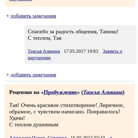
+
добавить замечания
Спасибо за радость общения, Танюш!
С теплом, Тая
Таисья Аликина
17.05.2017 19:03
Заявить о
нарушении
+
добавить замечания
Рецензия на «
Пробуждение
» (
Таисья Аликина
)
Тая! Очень красивое стихотворение! Лиричное,
образное, с чувством написано. Понравилось!
Удачи!
С теплом душевным
Александр Попов -Ситников
16.05.2017 07:43
•