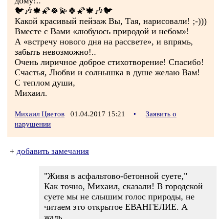
дому!..
🐦🎶🍁🌠🍀💫🍀🌠🍁🎶🐦
Какой красивый пейзаж Вы, Тая, нарисовали! ;-)))
Вместе с Вами «любуюсь природой и небом»!
А «встречу нового дня на рассвете», и впрямь,
забыть невозможно!..
Очень лиричное доброе стихотворение! Спасибо!
Счастья, Любви и солнышка в душе желаю Вам!
С теплом души,
Михаил.
Михаил Цветов
01.04.2017 15:21
•
Заявить о
нарушении
+
добавить замечания
"Живя в асфальтово-бетонной суете,"
Как точно, Михаил, сказали! В городской
суете мы не слышим голос природы, не
читаем это открытое ЕВАНГЕЛИЕ. А
жаль...