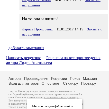
Лидия Анатольева
10.01.2017 22:32
Заявить о
нарушении
На то она и жизнь!
Лариса Прохоренко
11.01.2017 14:19
Заявить о
нарушении
+
добавить замечания
Написать рецензию
Рецензии на все произведения
автора Лидия Анатольева
Авторы
Произведения
Рецензии
Поиск
Магазин
Вход для авторов
О портале
Стихи.ру
Проза.ру
Портал Стихи.ру предоставляет авторам возможность
свободной публикации своих литературных произведений в
сети Интернет на основании
пользовательского договора
.
Все авторские права на произведения принадлежат авторам
и охраняются
законом
. Перепечатка произведений возможна
Мы используем файлы cookie
только с согласия его автора, к которому вы можете