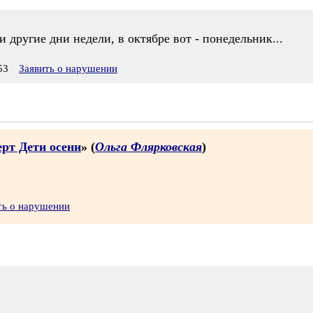
 другие дни недели, в октябре вот - понедельник...
53
Заявить о нарушении
рт Дети осени
» (
Ольга Флярковская
)
ть о нарушении