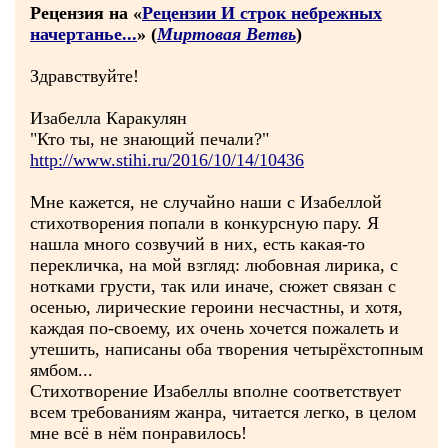
Рецензия на «
Рецензии И строк небрежных
начертанье...
» (
Миртовая Ветвь
)
Здравствуйте!
Изабелла Каракулян
"Кто ты, не знающий печали?"
http://www.stihi.ru/2016/10/14/10436
Мне кажется, не случайно наши с Изабеллой
стихотворения попали в конкурсную пару. Я
нашла много созвучий в них, есть какая-то
перекличка, на мой взгляд: любовная лирика, с
нотками грусти, так или иначе, сюжет связан с
осенью, лирические героини несчастны, и хотя,
каждая по-своему, их очень хочется пожалеть и
утешить, написаны оба творения четырёхстопным
ямбом...
Стихотворение Изабеллы вполне соответствует
всем требованиям жанра, читается легко, в целом
мне всё в нём понравилось!