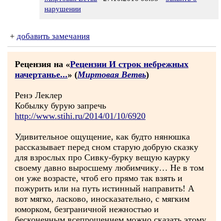
нарушении
+
добавить замечания
Рецензия на «
Рецензии И строк небрежных
начертанье...
» (
Миртовая Ветвь
)
Ренэ Леклер
Кобылку бурую запречь
http://www.stihi.ru/2014/01/10/6920
Удивительное ощущение, как будто нянюшка
рассказывает перед сном старую добрую сказку
для взрослых про Сивку-бурку вещую каурку
своему давно выросшему любимчику… Не в том
он уже возрасте, чтоб его прямо так взять и
пожурить или на путь истинный направить! А
вот мягко, ласково, иносказательно, с мягким
юморком, безграничной нежностью и
бесконечным всепрощением можно сказать этому