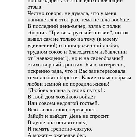
поблагодарить за столь вдохновляющий
отзыв.
Честно говоря, не думала, что у меня
напишется в этот раз, тема не шла вообще.
В последний день-вечер, взяла с полки
сборник "Три века русской поэзии", поток
вывел сам не только на тему (к моему
удивлению!) о привороженной любви,
трудном союзе и благодатном избавлении
от "наваждения"), но и на своеобразный
стихотворный триптих. Было интересно,
искренно рада, что и Вас заинтересовала
тема любви-оборотня. Какие только образы
любви земной не породила жизнь!
"Любовь вольна в своих путях! :
В твой дом хозяйкою войдёт
Или совсем недолгой гостьей.
Всю жизнь твою перевернет.
Зайдёт и выйдет. День не спросит.
В душе она оставит след
И память трепетно-святую.
А может – ожерелье бед,