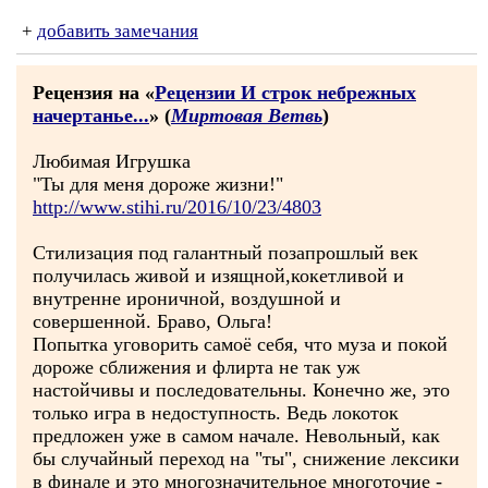
+
добавить замечания
Рецензия на «
Рецензии И строк небрежных
начертанье...
» (
Миртовая Ветвь
)
Любимая Игрушка
"Ты для меня дороже жизни!"
http://www.stihi.ru/2016/10/23/4803
Стилизация под галантный позапрошлый век
получилась живой и изящной,кокетливой и
внутренне ироничной, воздушной и
совершенной. Браво, Ольга!
Попытка уговорить самоё себя, что муза и покой
дороже сближения и флирта не так уж
настойчивы и последовательны. Конечно же, это
только игра в недоступность. Ведь локоток
предложен уже в самом начале. Невольный, как
бы случайный переход на "ты", снижение лексики
в финале и это многозначительное многоточие -