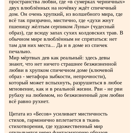
пространства любви, где «в сумерках черничных»
двух влюблённых на ночёвку ждёт спичечный
дом. Он очень хрупкий, из волшебного мира, где
всё так призрачно, мистично, где «духи жнут
пшеницу жёлтым серпиком Луны» (чудесный
образ), где всюду запах сухих колдовских трав. В
обычном мире влюблённым не спрятаться: нет
там для них места... Да и в доме из спичек
печально.
Мир мёртвых дев как реальный: здесь девы
знают, что нет ничего страшнее безжизненной
любви в хрупком спичечном доме (ключевой
образ - метафора зыбкости, непрочности),
который может вспыхнуть, разрушиться в любое
мгновение, как и в реальной жизни. Рви - не рви
рубаху на любимом, но безжизненный дом любви
всё равно рухнет.
Цитата из «Бесов» усиливает мистичность
стихов, гармонично вплетается в ткань
стихотворения, где художественный мир
открывается через фантасмагорию образов.