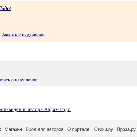
Годо
)
Заявить о нарушении
явить о нарушении
роизведения автора Аадам Годо
к
Магазин
Вход для авторов
О портале
Стихи.ру
Проза.ру