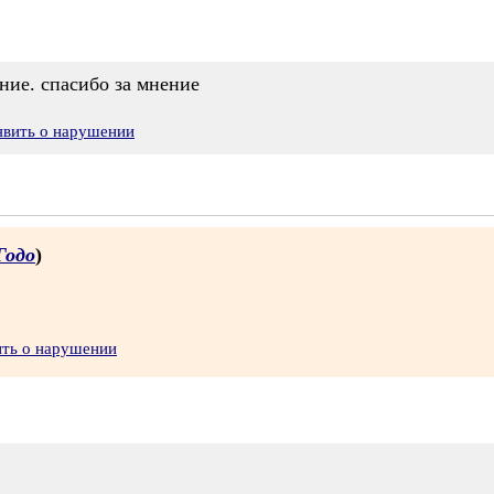
ение. спасибо за мнение
явить о нарушении
Годо
)
ить о нарушении