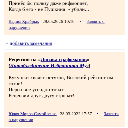
Принёс бы пользу даже рифмоплёт,
Когда б его - не Пушкина! - убили...
Вадим Храбрых
29.05.2026 10:10
•
Заявить о
нарушении
+
добавить замечания
Рецензия на «
Логика графоманов
»
(
Литобъединение Избранники Муз
)
Кукушки хвалят петухов, Высокий рейтинг им
готов!
Перо свое усердно точат -
Рецензии друг другу строчат!
Юлия Мороз-Самойленко
28.03.2022 17:57
•
Заявить
о нарушении